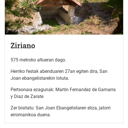
Ziriano
575 metroko altueran dago.
Herriko festak abenduaren 27an egiten dira, San
Joan ebangelistarekin lotuta.
Pertsonaia ezagunak: Martin Fernandez de Gamarra
y Diaz de Zarate
Zer bisitatu: San Joan Ebangelistaren eliza, jatorri
erromanikoa duena.