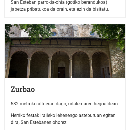
San Esteban parrokia-ohia (gotiko berandukoa)
jabetza pribatukoa da orain, eta ezin da bisitatu.
Zurbao
532 metroko altueran dago, udalerriaren hegoaldean.
Herriko festak iraileko lehenengo asteburuan egiten
dira, San Estebanen ohorez.