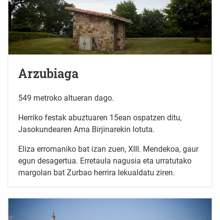
Arzubiaga
549 metroko altueran dago.
Herriko festak abuztuaren 15ean ospatzen ditu,
Jasokundearen Ama Birjinarekin lotuta.
Eliza erromaniko bat izan zuen, XIII. Mendekoa, gaur
egun desagertua. Erretaula nagusia eta urratutako
margolan bat Zurbao herrira lekualdatu ziren.