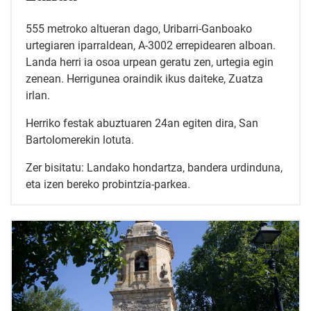
555 metroko altueran dago, Uribarri-Ganboako
urtegiaren iparraldean, A-3002 errepidearen alboan.
Landa herri ia osoa urpean geratu zen, urtegia egin
zenean. Herrigunea oraindik ikus daiteke, Zuatza
irlan.
Herriko festak abuztuaren 24an egiten dira, San
Bartolomerekin lotuta.
Zer bisitatu: Landako hondartza, bandera urdinduna,
eta izen bereko probintzia-parkea.