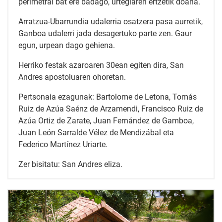
perimetral bat ere badago, urtegiaren ertzetik doana.
Arratzua-Ubarrundia udalerria osatzera pasa aurretik,
Ganboa udalerri jada desagertuko parte zen. Gaur
egun, urpean dago gehiena.
Herriko festak azaroaren 30ean egiten dira, San
Andres apostoluaren ohoretan.
Pertsonaia ezagunak: Bartolome de Letona, Tomás
Ruiz de Azúa Saénz de Arzamendi, Francisco Ruiz de
Azúa Ortiz de Zarate, Juan Fernández de Gamboa,
Juan León Sarralde Vélez de Mendizábal eta
Federico Martínez Uriarte.
Zer bisitatu: San Andres eliza.