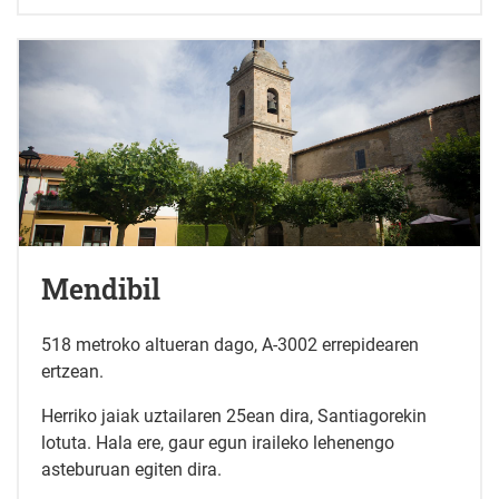
Mendibil
518 metroko altueran dago, A-3002 errepidearen
ertzean.
Herriko jaiak uztailaren 25ean dira, Santiagorekin
lotuta. Hala ere, gaur egun iraileko lehenengo
asteburuan egiten dira.