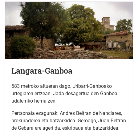
Langara-Ganboa
583 metroko altueran dago, Uribarri-Ganboako
urtegiaren ertzean. Jada desagertua den Ganboa
udalerriko herria zen.
Pertsonaia ezagunak: Andres Beltran de Nanclares,
prokuradorea eta batzarkidea. Geroago, Juan Beltran
de Gebara ere ageri da, eskribaua eta batzarkidea.