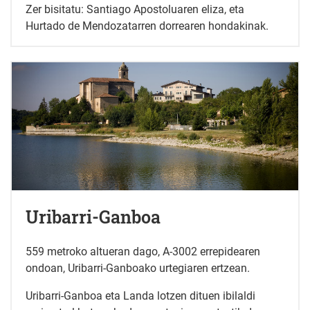
Zer bisitatu: Santiago Apostoluaren eliza, eta
Hurtado de Mendozatarren dorrearen hondakinak.
Uribarri-Ganboa
559 metroko altueran dago, A-3002 errepidearen
ondoan, Uribarri-Ganboako urtegiaren ertzean.
Uribarri-Ganboa eta Landa lotzen dituen ibilaldi