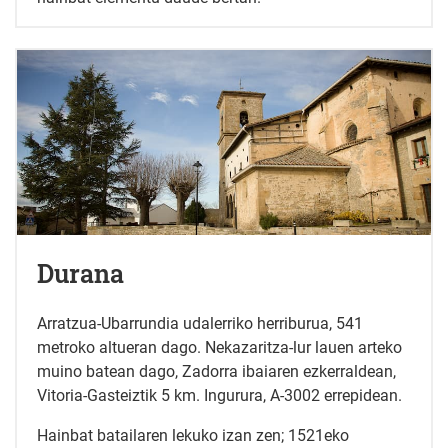
Durana
Arratzua-Ubarrundia udalerriko herriburua, 541
metroko altueran dago. Nekazaritza-lur lauen arteko
muino batean dago, Zadorra ibaiaren ezkerraldean,
Vitoria-Gasteiztik 5 km. Ingurura, A-3002 errepidean.
Hainbat batailaren lekuko izan zen; 1521eko