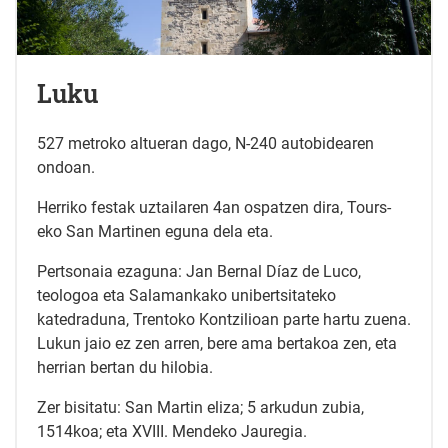
Luku
527 metroko altueran dago, N-240 autobidearen
ondoan.
Herriko festak uztailaren 4an ospatzen dira, Tours-
eko San Martinen eguna dela eta.
Pertsonaia ezaguna: Jan Bernal Díaz de Luco,
teologoa eta Salamankako unibertsitateko
katedraduna, Trentoko Kontzilioan parte hartu zuena.
Lukun jaio ez zen arren, bere ama bertakoa zen, eta
herrian bertan du hilobia.
Zer bisitatu: San Martin eliza; 5 arkudun zubia,
1514koa; eta XVIII. Mendeko Jauregia.