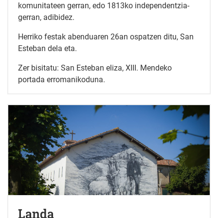
komunitateen gerran, edo 1813ko independentzia-
gerran, adibidez.
Herriko festak abenduaren 26an ospatzen ditu, San
Esteban dela eta.
Zer bisitatu: San Esteban eliza, XIII. Mendeko
portada erromanikoduna.
Landa