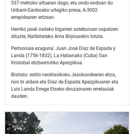
537 metroko altueran dago, eta ondo-ondoan du
Uribarri-Ganboako urtegiko presa, A-3002
errepidearen ertzean.
Herriko jaiak iraileko bigarren asteburuan ospatzen
dituzte, Natibitateko Ama Birjinarekin lotuta.
Pertsonaia ezaguna: Juan José Díaz de Espada y
Landa (1756-1832), La Habanako (Cuba) San
Kristobal elizbarrrutiko Apezpikua.
Bisitatu: estilo neoklasikoko Jasokundearen eliza,
non bi aldare eta Diaz de Espada Apezpikuaren eta
Luis Landa Errege Etxeko diruzainaren erretaulak
dauden.