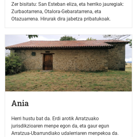
Zer bisitatu: San Esteban eliza, eta herriko jauregiak:
Zurbaotarrena, Otalora-Gebaratarrena, eta
Otazuarrena. Hirurak dira jabetza pribatukoak.
Ania
Herri hustu bat da. Erdi arotik Arratzuako
jurisdikzioaren menpe egon da, eta gaur egun
Arratzua-Ubarrundiako udalerriaren menpekoa da.