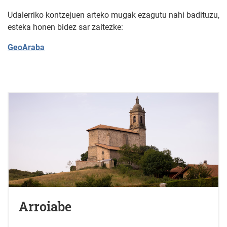
Udalerriko kontzejuen arteko mugak ezagutu nahi badituzu,
esteka honen bidez sar zaitezke:
GeoAraba
Arroiabe