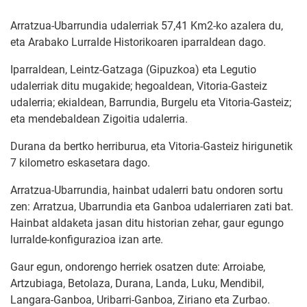
Arratzua-Ubarrundia udalerriak 57,41 Km2-ko azalera du,
eta Arabako Lurralde Historikoaren iparraldean dago.
Iparraldean, Leintz-Gatzaga (Gipuzkoa) eta Legutio
udalerriak ditu mugakide; hegoaldean, Vitoria-Gasteiz
udalerria; ekialdean, Barrundia, Burgelu eta Vitoria-Gasteiz;
eta mendebaldean Zigoitia udalerria.
Durana da bertko herriburua, eta Vitoria-Gasteiz hirigunetik
7 kilometro eskasetara dago.
Arratzua-Ubarrundia, hainbat udalerri batu ondoren sortu
zen: Arratzua, Ubarrundia eta Ganboa udalerriaren zati bat.
Hainbat aldaketa jasan ditu historian zehar, gaur egungo
lurralde-konfigurazioa izan arte.
Gaur egun, ondorengo herriek osatzen dute: Arroiabe,
Artzubiaga, Betolaza, Durana, Landa, Luku, Mendibil,
Langara-Ganboa, Uribarri-Ganboa, Ziriano eta Zurbao.