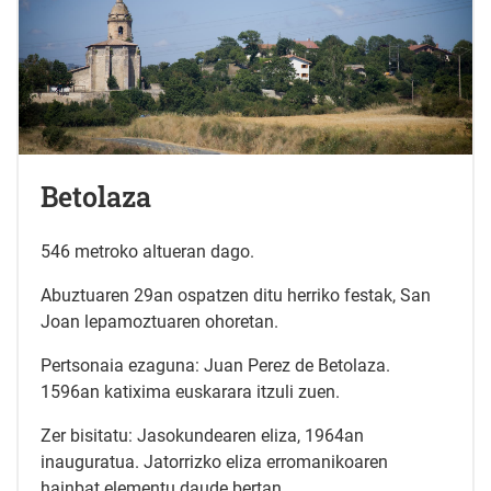
Betolaza
546 metroko altueran dago.
Abuztuaren 29an ospatzen ditu herriko festak, San
Joan lepamoztuaren ohoretan.
Pertsonaia ezaguna: Juan Perez de Betolaza.
1596an katixima euskarara itzuli zuen.
Zer bisitatu: Jasokundearen eliza, 1964an
inauguratua. Jatorrizko eliza erromanikoaren
hainbat elementu daude bertan.