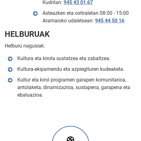
Kudrilan:
945 43 01 67
Asteazken eta ostiraletan 08:00 - 15:00
Aramaioko udaletxean:
945 44 50 16
HELBURUAK
Helburu nagusiak:
Kultura eta kirola sustatzea eta zabaltzea.
Kultura-ekipamendu eta azpiegituren kudeaketa.
Kultur eta kirol programen garapen komunitarioa,
antolaketa, dinamizazioa, sustapena, garapena eta
ebaluazioa.