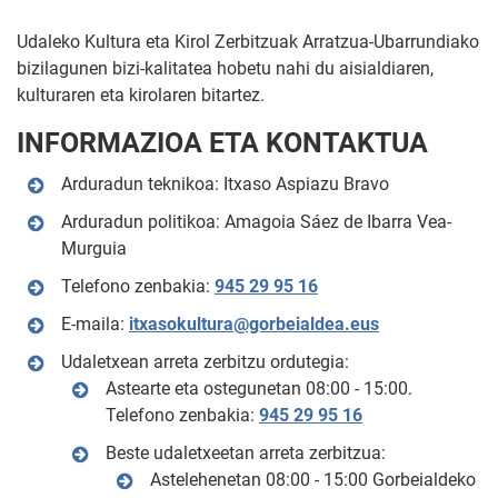
Udaleko Kultura eta Kirol Zerbitzuak Arratzua-Ubarrundiako
bizilagunen bizi-kalitatea hobetu nahi du aisialdiaren,
kulturaren eta kirolaren bitartez.
INFORMAZIOA ETA KONTAKTUA
Arduradun teknikoa: Itxaso Aspiazu Bravo
Arduradun politikoa: Amagoia Sáez de Ibarra Vea-
Murguia
Telefono zenbakia:
945 29 95 16
E-maila:
itxasokultura@gorbeialdea.eus
Udaletxean arreta zerbitzu ordutegia:
Astearte eta ostegunetan 08:00 - 15:00.
Telefono zenbakia:
945 29 95 16
Beste udaletxeetan arreta zerbitzua:
Astelehenetan 08:00 - 15:00 Gorbeialdeko