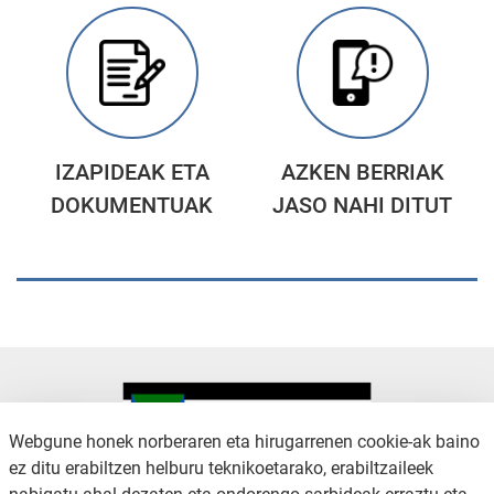
IZAPIDEAK ETA
AZKEN BERRIAK
DOKUMENTUAK
JASO NAHI DITUT
Webgune honek norberaren eta hirugarrenen cookie-ak baino
ez ditu erabiltzen helburu teknikoetarako, erabiltzaileek